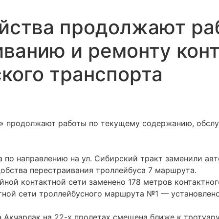
яйства продолжают ра
ванию и ремонту конт
кого транспорта
» продолжают работы по текущему содержанию, обслу
а по направлению на ул. Сибирский тракт заменили ав
добства перестраивания троллейбуса 7 маршрута.
йной контактной сети заменено 178 метров контактног
тной сети троллейбусного маршрута №1 — установлено 
а Акчарлак на 22-х пролетах смещена ближе к тротуар