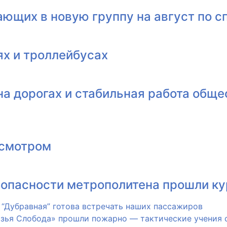
ющих в новую группу на август по с
ях и троллейбусах
на дорогах и стабильная работа общ
исмотром
зопасности метрополитена прошли к
 “Дубравная” готова встречать наших пассажиров
«Козья Слобода» прошли пожарно — тактические учения