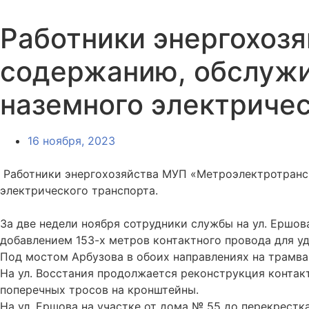
Работники энергохоз
содержанию, обслужи
наземного электричес
16 ноября, 2023
Работники энергохозяйства МУП «Метроэлектротранс
электрического транспорта.
За две недели ноября сотрудники службы на ул. Ершов
добавлением 153-х метров контактного провода для у
Под мостом Арбузова в обоих направлениях на трамва
На ул. Восстания продолжается реконструкция контак
поперечных тросов на кронштейны.
На ул. Ершова на участке от дома № 55 до перекрестк