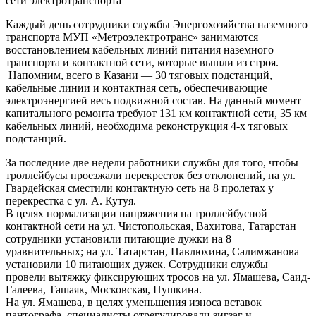
сети электротранспорта
Каждый день сотрудники службы Энергохозяйства наземного
транспорта МУП «Метроэлектротранс» занимаются
восстановлением кабельных линий питания наземного
транспорта и контактной сети, которые вышли из строя.
Напомним, всего в Казани — 30 тяговых подстанций,
кабельные линии и контактная сеть, обеспечивающие
электроэнергией весь подвижной состав. На данный момент
капитального ремонта требуют 131 км контактной сети, 35 км
кабельных линий, необходима реконструкция 4-х тяговых
подстанций.
За последние две недели работники службы для того, чтобы
троллейбусы проезжали перекресток без отклонений, на ул.
Гвардейская сместили контактную сеть на 8 пролетах у
перекрестка с ул. А. Кутуя.
В целях нормализации напряжения на троллейбусной
контактной сети на ул. Чистопольская, Вахитова, Татарстан
сотрудники установили питающие дужки на 8
уравнительных; на ул. Татарстан, Павлюхина, Салимжанова
установили 10 питающих дужек. Сотрудники службы
провели вытяжку фиксирующих тросов на ул. Ямашева, Саид-
Галеева, Ташаяк, Московская, Пушкина.
На ул. Ямашева, в целях уменьшения износа вставок
пантографа, специалисты отрегулировали зигзаг и