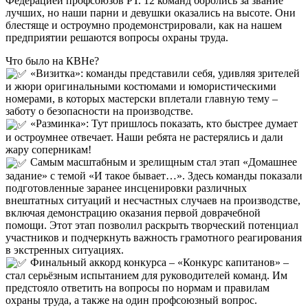
Федерацией профсоюзов РТ. 12 команд боролись за звание
лучших, но наши парни и девушки оказались на высоте. Они
блестяще и остроумно продемонстрировали, как на нашем
предприятии решаются вопросы охраны труда.
Что было на КВНе?
«Визитка»: команды представили себя, удивляя зрителей
и жюри оригинальными костюмами и юмористическими
номерами, в которых мастерски вплетали главную тему –
заботу о безопасности на производстве.
«Разминка»: Тут пришлось показать, кто быстрее думает
и остроумнее отвечает. Наши ребята не растерялись и дали
жару соперникам!
Самым масштабным и зрелищным стал этап «Домашнее
задание» с темой «И такое бывает…». Здесь команды показали
подготовленные заранее инсценировки различных
внештатных ситуаций и несчастных случаев на производстве,
включая демонстрацию оказания первой доврачебной
помощи. Этот этап позволил раскрыть творческий потенциал
участников и подчеркнуть важность грамотного реагирования
в экстренных ситуациях.
Финальный аккорд конкурса – «Конкурс капитанов» –
стал серьёзным испытанием для руководителей команд. Им
предстояло ответить на вопросы по нормам и правилам
охраны труда, а также на один профсоюзный вопрос.