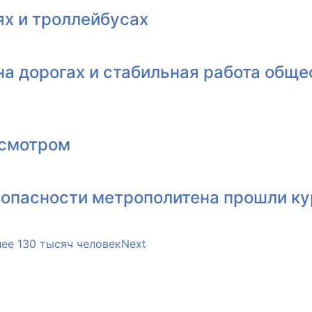
ях и троллейбусах
на дорогах и стабильная работа общ
исмотром
зопасности метрополитена прошли к
ее 130 тысяч человек
Next